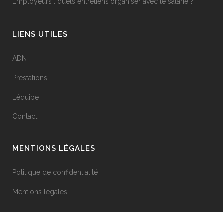
Employeurs : quels entretiens organiser avec le salarié ?
LIENS UTILES
ADN
Prestations
L’équipe
Contact
MENTIONS LÉGALES
Politique de confidentialité
Mentions légales